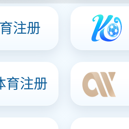
决的换防与协防，同时将进攻重心完全交由“东契奇与欧文”处
断后一条龙上篮得手，随后东契奇又在弧顶命中一记杀死比赛的
场双加时胜利，不仅是天赋的比拼，更是对巨星硬解能力的终极
级：独行侠的季后赛密码
以来，外界始终对他们的兼容性存疑。但本场比赛再次证明，当
侠的进攻火力足以媲美联盟任何一支球队。欧文的无球跑动与关
压力；而东契奇的视野与大局观，又能让欧文在弱侧轻松获得一
式，让森林狼的防线顾此失彼。更重要的是，在漫长的常规赛中
。
真正跻身争冠梯队，除了依赖“东契奇与欧文”的巨星表现外，
稳定的支持。但至少在这一夜，达拉斯拥有全联盟最令人胆寒的
交给他们，就是最可靠的选择。