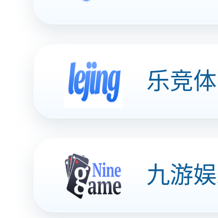
CSGO IEM科隆站FaZe因对
PEL和平
手道具穿模
领跑积分
2026-07-25
推荐
2026-07
推荐网站
开云online官网
好博下载
星空体育
星空app官方端下载
必一下载
开云体育·开云官方网站