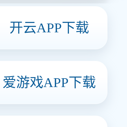
理。在距离比赛结束还剩
撤步三分，彻底浇灭了森
检验。
两人同时保持健康并找
键球处理，有效缓解了
对一机会。这种“你方
，这样的经典战役无疑
还需要角色球员在防守端
进攻王牌组合。当比赛