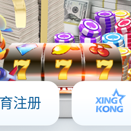
72分的背后是极致的个人能力
9 分、10 个篮板和 11 次助攻，欧文则贡献 33 分、5 次助攻
分的一半以上。尤其在常规时间与首个加时赛中，当独行侠陷入
性的单打与高难度跳投一次次咬住比分。东契奇在面对森林狼内
屡次在罚球线附近完成转身跳投；而欧文则用他鬼魅般的突破和
了客队替补席。两人看似风格迥异，却在球权分配上形成了奇妙
适的接应位置。
性：独行侠赢在最后三分钟
闲之辈。爱德华兹与唐斯同样砍下高分，一度让主队看到胜利的
外的冷箭，迫使独行侠不得不频繁改变防守策略。然而，比赛进