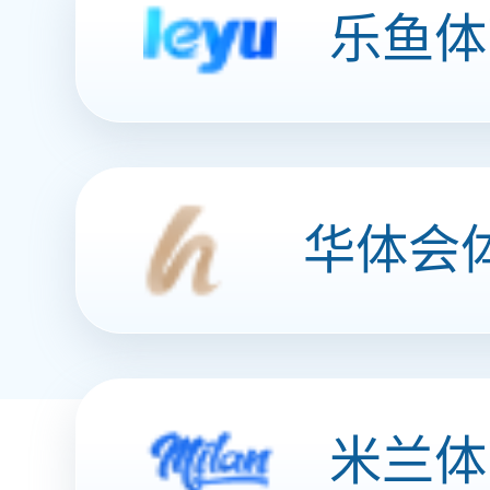
上一篇：
罗马迪巴拉脚踝不稳定vs拉齐奥扎…
热榜精选
#1
#2