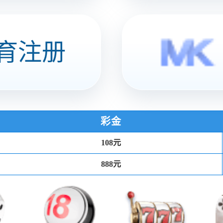
星空体育 · 应用版本更新日志
每一次更新，都是为提供更高效、更沉浸式的赛事体验而前行。
的性能压力。
配主流网络环境。
快速回放。
化。
。