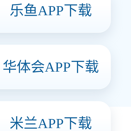
互动内容
提供多种媒体形式如图文、短视频、集锦回顾，
提升星空体育 的平台使用粘性与用户参与感。