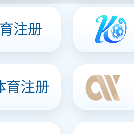
星空体育 提供覆盖多项目的专业内容，让你随时掌握第一手体育动
赛事解说
多语种解说覆盖国际赛事，结合战术分析与实时
解读，提升用户观赛理解深度。