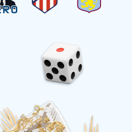
平台
焦全球体育用户的实时信
体育用户喜爱。
制运营，平台数据透明、交易流程规范，长期
系统，持续服务全球数百万用户，树立良好品