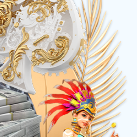
驱动
断迭代功能细节与视觉交互体验，结合 AI 智
户提供精准内容分发与个性化推荐，增强整体
？
制建设，再到用户服务体系，星空体育始