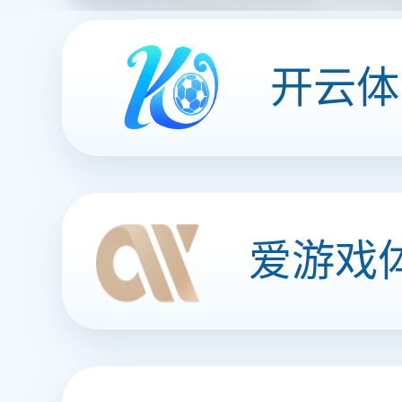
体育直播
涵盖足球、篮球、网球等项目的全球赛事直播，
高清画质、低延迟体验，适合追求流畅观赛的用
户。