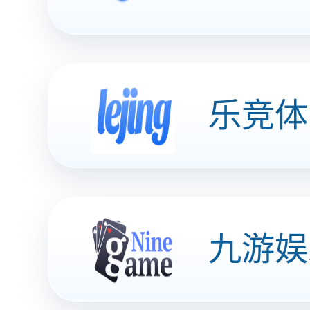
星空体育从多个
身份认证层
双因子验证
行为识别
通过设备指纹识别、人机验证等方式，全面阻挡
非法访问尝试。