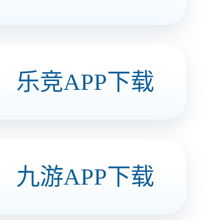
，力求为用户营造
异常防控层
AI监控
风控预警
系统实时分析登录频率、操作路径等指标，提前
发现可疑行为并及时响应。