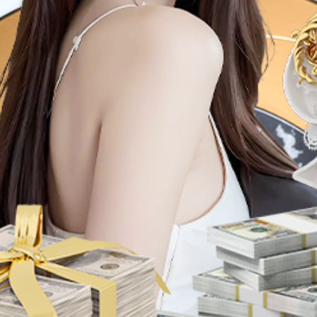
持续优化，数据
育 已服务覆盖东南亚、欧
平台基于用户行为分析，不
配的服务能力。
能算法与赛事数据，为用
互动价值。
为什么全球用户都信赖星空体育
站式的信息服务提供商。从实时数据同步到安全机